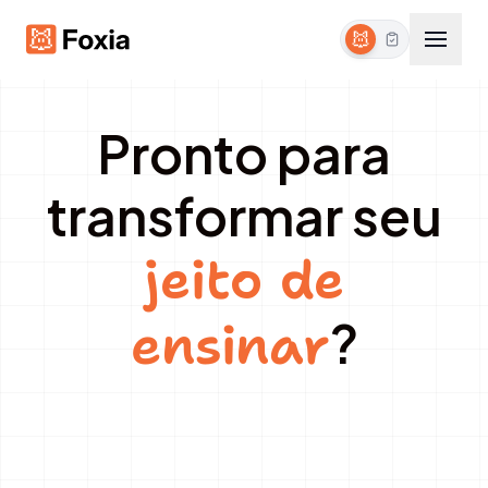
Pronto para
Estudante
Instituicao
Funcionalidades
transformar seu
Ressources
jeito de
🇫🇷
🇬🇧
🇪🇸
🇩🇪
Français
English
Español
Deutsc
?
ensinar
Entrar
Cadastre-se gratuitamente