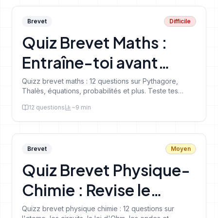
Brevet
Difficile
Quiz Brevet Maths :
Entraîne-toi avant
l'examen
Quizz brevet maths : 12 questions sur Pythagore,
Thalès, équations, probabilités et plus. Teste tes
connaissances pour le DNB de 3ème.
12
questions
~
9
min
Brevet
Moyen
Quiz Brevet Physique-
Chimie : Revise le
programme de 3eme
Quizz brevet physique chimie : 12 questions sur