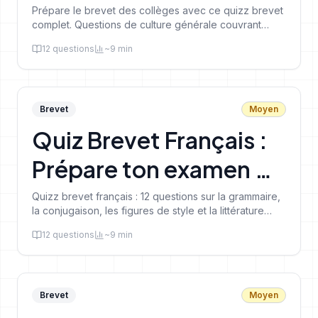
du Brevet
Prépare le brevet des collèges avec ce quizz brevet
complet. Questions de culture générale couvrant
toutes les matières du DNB.
12
questions
~
9
min
Brevet
Moyen
Quiz Brevet Français :
Prépare ton examen de
3ème
Quizz brevet français : 12 questions sur la grammaire,
la conjugaison, les figures de style et la littérature
pour réussir ton DNB de 3ème.
12
questions
~
9
min
Brevet
Moyen