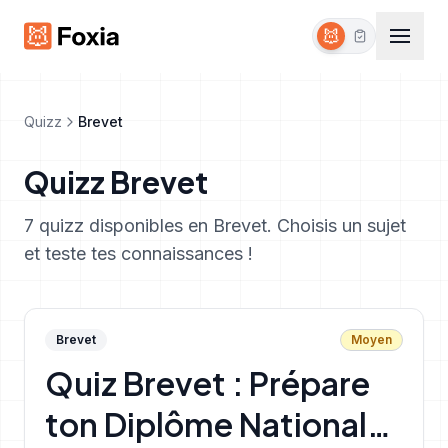
Étudiant
Établissement
Quizz
Brevet
Quizz
Brevet
Fonctionnalités
Ressources
7
quizz disponible
s
en
Brevet
. Choisis un sujet
et teste tes connaissances !
🇫🇷
🇬🇧
🇪🇸
🇩🇪
Français
English
Español
Deutsc
Brevet
Moyen
Se connecter
Quiz Brevet : Prépare
S'inscrire gratuitement
ton Diplôme National