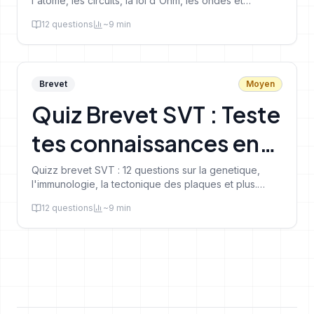
l'atome, les circuits, la loi d'Ohm, les ondes et
l'energie. Testez vos connaissances pour le DNB.
12
questions
~
9
min
Brevet
Moyen
Quiz Brevet SVT : Teste
tes connaissances en
Sciences
Quizz brevet SVT : 12 questions sur la genetique,
l'immunologie, la tectonique des plaques et plus.
Revise efficacement pour le DNB.
12
questions
~
9
min