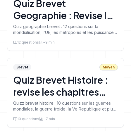
Quiz Brevet
Geographie : Revise le
programme de 3eme
Quiz geographie brevet : 12 questions sur la
mondialisation, l'UE, les metropoles et les puissances
mondiales. Revise efficacement pour le DNB.
12
questions
~
9
min
Brevet
Moyen
Quiz Brevet Histoire :
revise les chapitres
cles du programme
Quizz brevet histoire : 10 questions sur les guerres
mondiales, la guerre froide, la Ve Republique et plus.
Revise efficacement pour le DNB.
10
questions
~
7
min